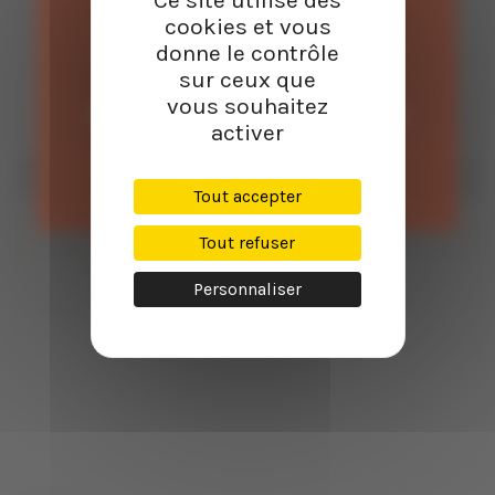
lapins. Mais aussi fromages de chèvre au miel ou fromages "bleu".
cookies et vous
•Garde
: 3 à 4 ans après l’année du millésime
•Conseils
: server frais autour des 11°C
donne le contrôle
Vente de boissons alcoolisées
Avis d'Augustin : un vin unique très typique, minéral, légèrement iodé, une
sur ceux que
bombe bio...
vous souhaitez
Vous devez confirmer que vous avez plus de 18 ans
activer
Ajouter au panier
J'ai plus de 18 ans
J'ai moins de 18 ans
Tout accepter
Tout refuser
Personnaliser
Quantité
Remise sur prix unitaire
Vous économisez
6
1,00 €
6,00 €
Description