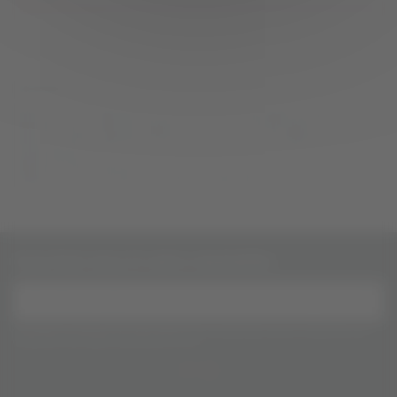
Détails du produit
Avis
(0)
Distinctions :
Millésime 2014 : Médaille d’Or au concours Général Agricole Paris 2015
Millésime 2013 : Médaille d’Argent au Concours Général Agricole Paris 2014
Millésime 2009 : Médaille de bronze au Concours des Vignerons
Indépendants 2010
Millésime 2007 : Médaille de bronze au Concours Général Agricole Paris
2008 Coup de Coeur dans le Guide Hachette 2009
Inscrivez-vous à notre newsletter
Vous pouvez vous désinscrire à tout moment. Vous trouverez pour cela nos informations de
contact dans les conditions d'utilisation du site.