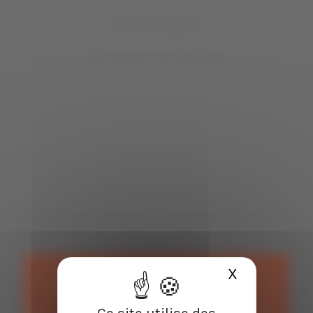
Chardonnay BIO Domaine du Petit Chaumont 2024
10,50 €
TTC
X
Masquer le
Vin blanc BIO de Camargue , cépage : 100% Chardonnay
•Dégustation
: Robe dorée. Arômes puissants d'ananas, biscuit meringué
ou bonbon. En bouche on retrouve beaucoup de volume et une forte
onctuosité. Se boit avec poissons, viandes blanches, volailles ou encore
Ce site utilise des