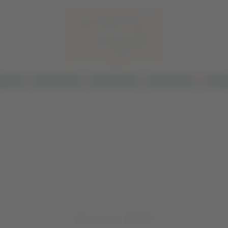
Panneau de gestion des cookies
0
Accueil
Nos vins
Vins blancs
Chardonnay BIO Domaine du Petit Chaumont 2024