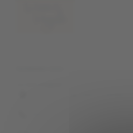
Panneau de gestion des cookies
Accueil
Contactez-nous
Contactez-nous
Les Caves d'Augustin
15 bis rue Victor Hugo, 93250 VILLEMOMBLE
09.81.31.75.04