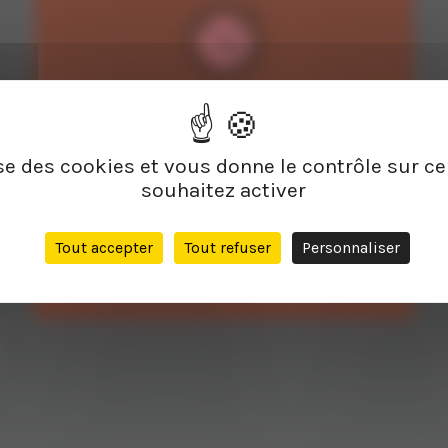
Document joint
Message
Vente de boissons alcoolisées
ise des cookies et vous donne le contrôle sur 
Vous devez confirmer que vous avez plus de 18
souhaitez activer
ans
Tout accepter
Tout refuser
Personnaliser
J'ai plus de 18 ans
J'ai moins de 18 ans